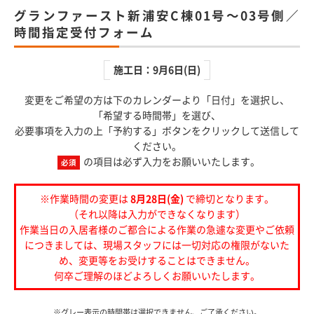
グランファースト新浦安C棟01号〜03号側／
時間指定受付フォーム
施工日：9月6日(日)
変更をご希望の方は下のカレンダーより「日付」を選択し、
「希望する時間帯」を選び
、
必要事項を入力の上「予約する」ボタンをクリックして送信して
ください。
の項目は必ず入力をお願いいたします。
必須
※作業時間の変更は
8月28日(金)
で締切となります。
（それ以降は入力ができなくなります）
作業当日の入居者様のご都合による作業の急遽な変更やご依頼
につきましては、
現場スタッフには一切対応の権限がないた
め、変更等をお受けすることはできません。
何卒ご理解のほどよろしくお願いいたします。
※グレー表示の時間帯は選択できません、ご了承ください。