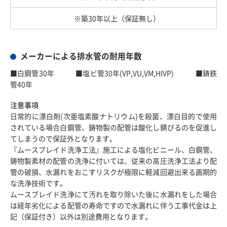
※築30年以上（保証無し）
メーカーによる排水管の耐用年数
■白鋼管30年 ■塩ビ管30年(VP,VU,VM,HIVP) ■鋳鉄
管40年
注意事項
日常的に漂白剤(次亜塩素酸ナトリウム)を殺菌、漂白目的で使用
されている場合白鋼管、鋳物製の配管は酸化し錆びるのを促進し
てしまうので保証外となります。
『ムースブレイド洗浄工法』施工による塩化ビニール、白鋼管、
鋳物製素材の配管の洗浄に付いては、従来の高圧洗浄工法より配
管の破損、水漏れをおこすリスクが極限に軽減回避出来る画期的
な洗浄技術です。
ムースブレイド洗浄にて汚れを取り除いた後に水漏れをした場合
は経年劣化による配管の寿命ですので水漏れに伴う工事代金は上
記（保証付き）以外は別途費用となります。