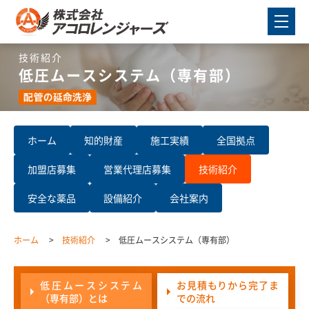
技術紹介
低圧ムースシステム（専有部）
ホーム
知的財産
施工実績
全国拠点
加盟店募集
営業代理店募集
技術紹介
安全な薬品
設備紹介
会社案内
ホーム
技術紹介
低圧ムースシステム（専有部）
低圧ムースシステム
お見積もりから完了ま
（専有部）とは
での流れ