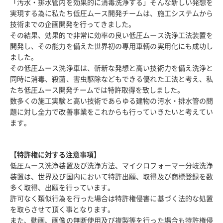
「汚水・排水管内を効果的に消毒洗浄する」そんな新しい発想を
実現する為に私たち低圧ムース開発チームは、施工システムから
技術までの企画開発を行ってきました。
その結果、効果的で非常に効率の良い低圧ムース洗浄工法装置を
開発し、その能力を備えた世界初の専用車輌の実用化にも成功し
ました。
その低圧ムース洗浄車は、斬新な発想と高い技術力を備え洗浄と
同時に消毒、殺菌、害虫駆除などもできる優れた工法と考え、私
たち低圧ムース開発チームでは特許取得を致しました。
数多くの施工実験と高い技術であらゆる建物の汚水・排水管の問
題に対し全力で改善事業をこれからも行っていきたいと考えてい
ます。
【特許権に対する注意事項】
低圧ムース洗浄装置及び洗浄方法、マイクロフォーマー分岐洗浄
装置は、世界及び国内において特許出願、取得及び商標登録を数
多く取得、出願を行っています。
許可なく類似行為を行った場合は特許権侵害に基づく法的な処置
を取らさせて頂く事となります。
また、動画、画像の無断使用及び複製等を行った場合も特許権侵