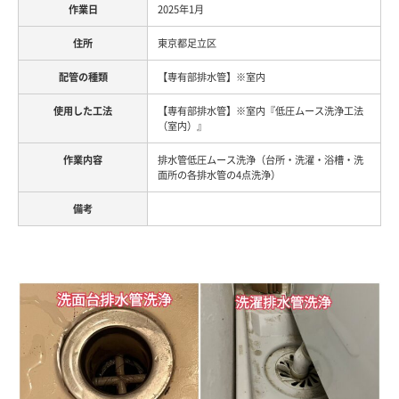
2025年1月
東京都足立区
【専有部排水管】※室内
【専有部排水管】※室内『低圧ムース洗浄工法
（室内）』
排水管低圧ムース洗浄（台所・洗濯・浴槽・洗
面所の各排水管の4点洗浄）