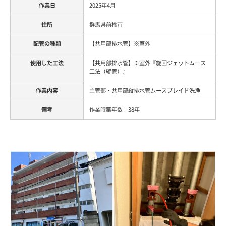
2025年4月
群馬県前橋市
【共用部排水管】※室外
【共用部排水管】※室外『旋回ジェットムース
工法（縦管）』
主管部・共用部縦排水管ムースブレイド洗浄
作業時築年数 38年