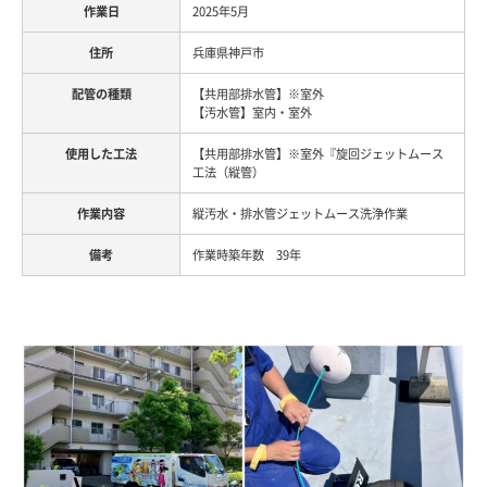
2025年5月
兵庫県神戸市
【共用部排水管】※室外
【汚水管】室内・室外
【共用部排水管】※室外『旋回ジェットムース
工法（縦管）
縦汚水・排水管ジェットムース洗浄作業
作業時築年数 39年