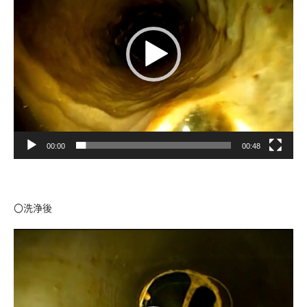
レ
ー
ヤ
ー
00:00
00:48
〇洗浄後
動
画
プ
レ
ー