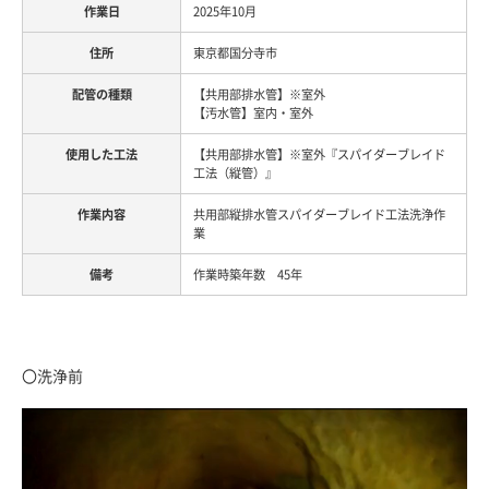
2025年10月
東京都国分寺市
【共用部排水管】※室外
【汚水管】室内・室外
【共用部排水管】※室外『スパイダーブレイド
工法（縦管）』
共用部縦排水管スパイダーブレイド工法洗浄作
業
作業時築年数 45年
〇洗浄前
動
画
プ