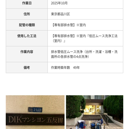
2025年10月
東京都品川区
【専有部排水管】※室内
【専有部排水管】※室内『低圧ムース洗浄工法
（室内）』
排水管低圧ムース洗浄（台所・洗濯・浴槽・洗
面所の各排水管の4点洗浄）
作業時築年数 49年