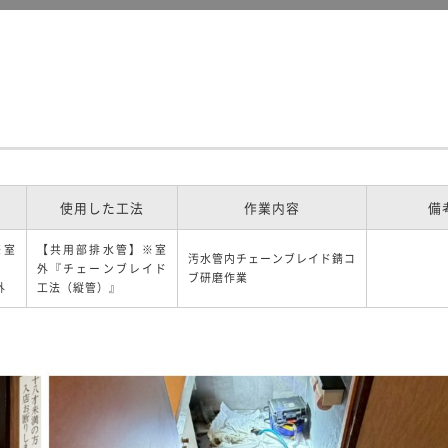
使用した工法
作業内容
備
※室
【共用部排水管】※室
汚水管内チェーンブレイド錆コ
外『チェーンブレイド
ブ研磨作業
外
工法（縦管）』