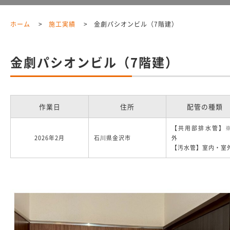
ホーム
施工実績
金劇パシオンビル（7階建）
金劇パシオンビル（7階建）
作業日
住所
配管の種類
【共用部排水管】
2026年2月
石川県金沢市
外
【汚水管】室内・室