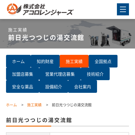
施工実績
前日光つつじの湯交流館
ホーム
知的財産
施工実績
全国拠点
加盟店募集
営業代理店募集
技術紹介
安全な薬品
設備紹介
会社案内
ホーム
施工実績
前日光つつじの湯交流館
前日光つつじの湯交流館