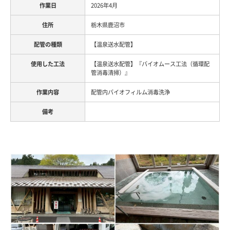
2026年4月
栃木県鹿沼市
【温泉送水配管】
【温泉送水配管】『バイオムース工法（循環配
管消毒清掃）』
配管内バイオフィルム消毒洗浄