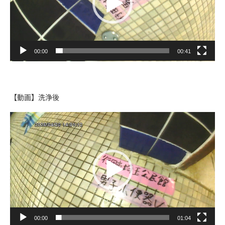
ヤ
ー
00:00
00:41
【動画】洗浄後
動
画
プ
レ
ー
ヤ
ー
00:00
01:04