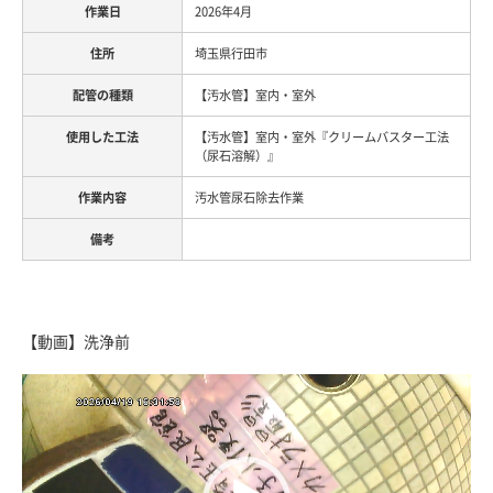
2026年4月
埼玉県行田市
【汚水管】室内・室外
【汚水管】室内・室外『クリームバスター工法
（尿石溶解）』
汚水管尿石除去作業
【動画】洗浄前
動
画
プ
レ
ー